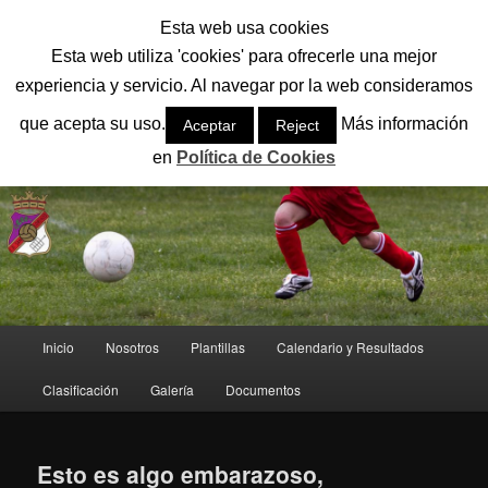
Ir
Ir
Esta web usa cookies
al
al
Busc
contenido
contenido
Esta web utiliza 'cookies' para ofrecerle una mejor
principal
secundario
experiencia y servicio. Al navegar por la web consideramos
CD SAN LORENZO
que acepta su uso.
Más información
Aceptar
Reject
El mejor equipo del fútbol base de León
en
Política de Cookies
Menú
Inicio
Nosotros
Plantillas
Calendario y Resultados
principal
Clasificación
Galería
Documentos
Esto es algo embarazoso,