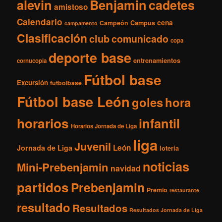
i
alevin
Benjamin
cadetes
amistoso
v
Calendario
o
cena
Campeón
Campus
campamento
s
Clasificación
club
comunicado
copa
deporte base
entrenamientos
cornucopia
Fútbol base
Excursión
futbolbase
Fútbol base León
goles
hora
horarios
infantil
Horarios Jornada de Liga
liga
Juvenil
León
Jornada de Liga
loteria
noticias
Mini-Prebenjamin
navidad
partidos
Prebenjamin
Premio
restaurante
resultado
Resultados
Resultados Jornada de Liga