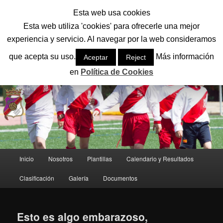
Ir
Ir
Esta web usa cookies
al
al
Busc
contenido
contenido
Esta web utiliza 'cookies' para ofrecerle una mejor
principal
secundario
experiencia y servicio. Al navegar por la web consideramos
CD SAN LORENZO
que acepta su uso.
Más información
Aceptar
Reject
El mejor equipo del fútbol base de León
en
Política de Cookies
Menú
Inicio
Nosotros
Plantillas
Calendario y Resultados
principal
Clasificación
Galería
Documentos
Esto es algo embarazoso,