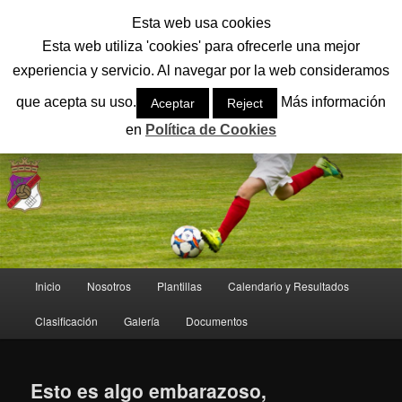
Ir
Ir
Esta web usa cookies
al
al
Busc
contenido
contenido
Esta web utiliza 'cookies' para ofrecerle una mejor
principal
secundario
experiencia y servicio. Al navegar por la web consideramos
CD SAN LORENZO
que acepta su uso.
Más información
Aceptar
Reject
El mejor equipo del fútbol base de León
en
Política de Cookies
Menú
Inicio
Nosotros
Plantillas
Calendario y Resultados
principal
Clasificación
Galería
Documentos
Esto es algo embarazoso,