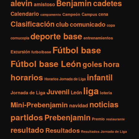
i
alevin
Benjamin
cadetes
amistoso
v
Calendario
o
cena
Campeón
Campus
campamento
s
Clasificación
club
comunicado
copa
deporte base
entrenamientos
cornucopia
Fútbol base
Excursión
futbolbase
Fútbol base León
goles
hora
horarios
infantil
Horarios Jornada de Liga
liga
Juvenil
León
Jornada de Liga
loteria
noticias
Mini-Prebenjamin
navidad
partidos
Prebenjamin
Premio
restaurante
resultado
Resultados
Resultados Jornada de Liga