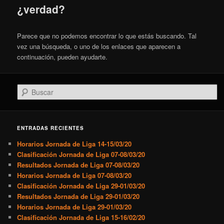
¿verdad?
Parece que no podemos encontrar lo que estás buscando. Tal
vez una búsqueda, o uno de los enlaces que aparecen a
continuación, pueden ayudarte.
Buscar
ENTRADAS RECIENTES
Horarios Jornada de Liga 14-15/03/20
Clasificación Jornada de Liga 07-08/03/20
Resultados Jornada de Liga 07-08/03/20
Horarios Jornada de Liga 07-08/03/20
Clasificación Jornada de Liga 29-01/03/20
Resultados Jornada de Liga 29-01/03/20
Horarios Jornada de Liga 29-01/03/20
Clasificación Jornada de Liga 15-16/02/20