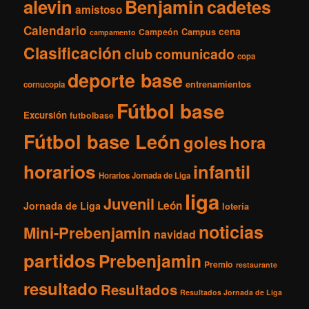
i
alevin
Benjamin
cadetes
amistoso
v
Calendario
o
cena
Campeón
Campus
campamento
s
Clasificación
club
comunicado
copa
deporte base
entrenamientos
cornucopia
Fútbol base
Excursión
futbolbase
Fútbol base León
goles
hora
horarios
infantil
Horarios Jornada de Liga
liga
Juvenil
León
Jornada de Liga
loteria
noticias
Mini-Prebenjamin
navidad
partidos
Prebenjamin
Premio
restaurante
resultado
Resultados
Resultados Jornada de Liga