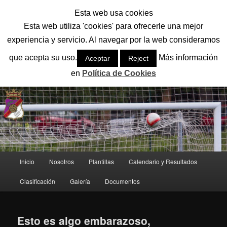
Ir
Ir
Esta web usa cookies
al
al
Busc
contenido
contenido
Esta web utiliza 'cookies' para ofrecerle una mejor
principal
secundario
experiencia y servicio. Al navegar por la web consideramos
CD SAN LORENZO
que acepta su uso.
Más información
Aceptar
Reject
El mejor equipo del fútbol base de León
en
Política de Cookies
Menú
Inicio
Nosotros
Plantillas
Calendario y Resultados
principal
Clasificación
Galería
Documentos
Esto es algo embarazoso,