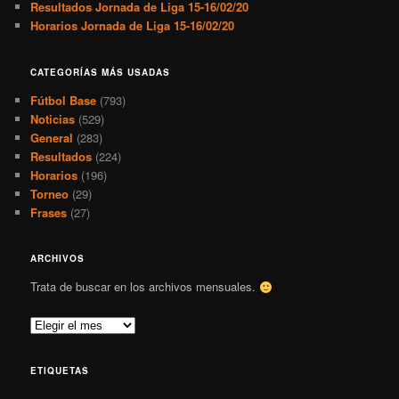
Resultados Jornada de Liga 15-16/02/20
Horarios Jornada de Liga 15-16/02/20
CATEGORÍAS MÁS USADAS
Fútbol Base
(793)
Noticias
(529)
General
(283)
Resultados
(224)
Horarios
(196)
Torneo
(29)
Frases
(27)
ARCHIVOS
Trata de buscar en los archivos mensuales.
A
r
c
ETIQUETAS
h