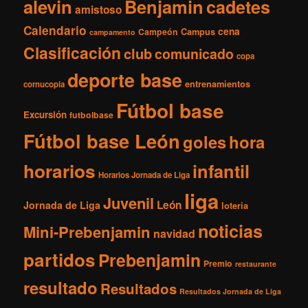
i
alevin
Benjamin
cadetes
amistoso
v
Calendario
o
cena
Campeón
Campus
campamento
s
Clasificación
club
comunicado
copa
deporte base
entrenamientos
cornucopia
Fútbol base
Excursión
futbolbase
Fútbol base León
goles
hora
horarios
infantil
Horarios Jornada de Liga
liga
Juvenil
León
Jornada de Liga
loteria
noticias
Mini-Prebenjamin
navidad
partidos
Prebenjamin
Premio
restaurante
resultado
Resultados
Resultados Jornada de Liga