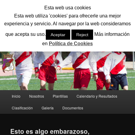
Ir
Ir
Esta web usa cookies
al
al
Busc
contenido
contenido
Esta web utiliza 'cookies' para ofrecerle una mejor
principal
secundario
experiencia y servicio. Al navegar por la web consideramos
CD SAN LORENZO
que acepta su uso.
Más información
Aceptar
Reject
El mejor equipo del fútbol base de León
en
Política de Cookies
Menú
Inicio
Nosotros
Plantillas
Calendario y Resultados
principal
Clasificación
Galería
Documentos
Esto es algo embarazoso,