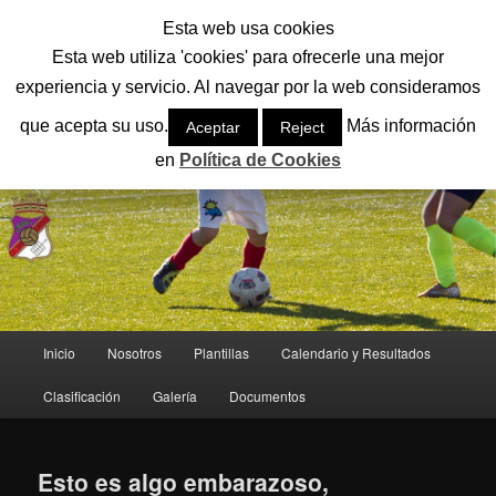
Ir
Ir
Esta web usa cookies
al
al
Busc
contenido
contenido
Esta web utiliza 'cookies' para ofrecerle una mejor
principal
secundario
experiencia y servicio. Al navegar por la web consideramos
CD SAN LORENZO
que acepta su uso.
Más información
Aceptar
Reject
El mejor equipo del fútbol base de León
en
Política de Cookies
Menú
Inicio
Nosotros
Plantillas
Calendario y Resultados
principal
Clasificación
Galería
Documentos
Esto es algo embarazoso,