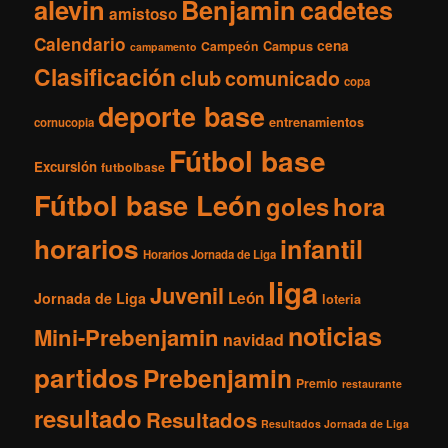
i
alevin
Benjamin
cadetes
amistoso
v
Calendario
o
cena
Campeón
Campus
campamento
s
Clasificación
club
comunicado
copa
deporte base
entrenamientos
cornucopia
Fútbol base
Excursión
futbolbase
Fútbol base León
goles
hora
horarios
infantil
Horarios Jornada de Liga
liga
Juvenil
León
Jornada de Liga
loteria
noticias
Mini-Prebenjamin
navidad
partidos
Prebenjamin
Premio
restaurante
resultado
Resultados
Resultados Jornada de Liga