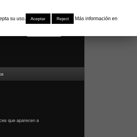
epta su uso.
Más información en
Aceptar
Reject
Buscar
os
aces que aparecen a