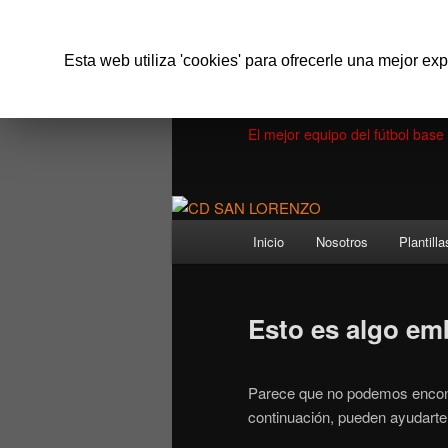
Ir
Ir
Esta web utiliza 'cookies' para ofrecerle una mejor ex
al
al
contenido
contenido
CD SAN LOR
principal
secundario
El mejor equipo del fútbol bas
Menú
Inicio
Nosotros
Plantilla
principal
Esto es algo em
Parece que no podemos encont
continuación, pueden ayudarte