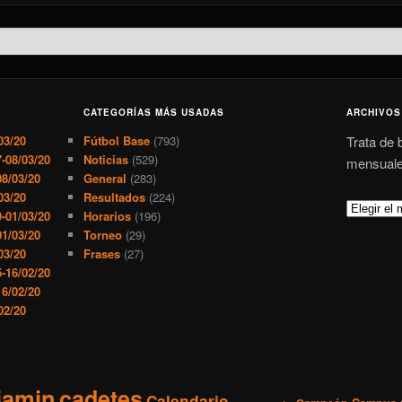
CATEGORÍAS MÁS USADAS
ARCHIVOS
03/20
Fútbol Base
(793)
Trata de 
-08/03/20
Noticias
(529)
mensuale
8/03/20
General
(283)
03/20
Resultados
(224)
A
-01/03/20
Horarios
(196)
r
1/03/20
Torneo
(29)
c
03/20
Frases
(27)
h
-16/02/20
6/02/20
i
02/20
v
o
s
jamin
cadetes
Calendario