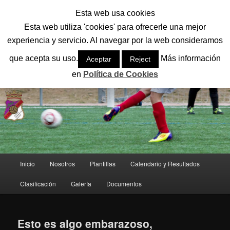
Ir
Ir
Esta web usa cookies
al
al
Busc
contenido
contenido
Esta web utiliza 'cookies' para ofrecerle una mejor
principal
secundario
experiencia y servicio. Al navegar por la web consideramos
CD SAN LORENZO
que acepta su uso.
Más información
Aceptar
Reject
El mejor equipo del fútbol base de León
en
Política de Cookies
Menú
Inicio
Nosotros
Plantillas
Calendario y Resultados
principal
Clasificación
Galería
Documentos
Esto es algo embarazoso,