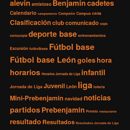
i
alevin
Benjamin
cadetes
amistoso
v
Calendario
o
cena
Campeón
Campus
campamento
s
Clasificación
club
comunicado
copa
deporte base
entrenamientos
cornucopia
Fútbol base
Excursión
futbolbase
Fútbol base León
goles
hora
horarios
infantil
Horarios Jornada de Liga
liga
Juvenil
León
Jornada de Liga
loteria
noticias
Mini-Prebenjamin
navidad
partidos
Prebenjamin
Premio
restaurante
resultado
Resultados
Resultados Jornada de Liga