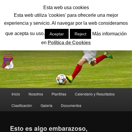
Ir
Ir
Esta web usa cookies
al
al
Busc
contenido
contenido
Esta web utiliza 'cookies' para ofrecerle una mejor
principal
secundario
experiencia y servicio. Al navegar por la web consideramos
CD SAN LORENZO
que acepta su uso.
Más información
Aceptar
Reject
El mejor equipo del fútbol base de León
en
Política de Cookies
Menú
Inicio
Nosotros
Plantillas
Calendario y Resultados
principal
Clasificación
Galería
Documentos
Esto es algo embarazoso,