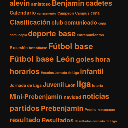
i
alevin
Benjamin
cadetes
amistoso
v
Calendario
o
cena
Campeón
Campus
campamento
s
Clasificación
club
comunicado
copa
deporte base
entrenamientos
cornucopia
Fútbol base
Excursión
futbolbase
Fútbol base León
goles
hora
horarios
infantil
Horarios Jornada de Liga
liga
Juvenil
León
Jornada de Liga
loteria
noticias
Mini-Prebenjamin
navidad
partidos
Prebenjamin
Premio
restaurante
resultado
Resultados
Resultados Jornada de Liga