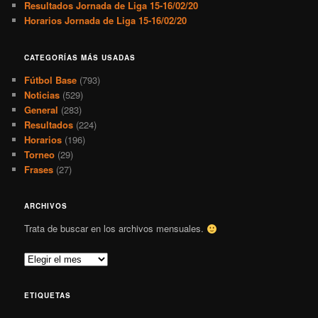
Resultados Jornada de Liga 15-16/02/20
Horarios Jornada de Liga 15-16/02/20
CATEGORÍAS MÁS USADAS
Fútbol Base
(793)
Noticias
(529)
General
(283)
Resultados
(224)
Horarios
(196)
Torneo
(29)
Frases
(27)
ARCHIVOS
Trata de buscar en los archivos mensuales.
A
r
c
ETIQUETAS
h