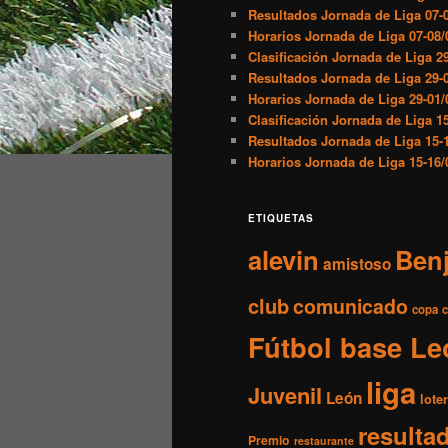
Resultados Jornada de Liga 07-0
Horarios Jornada de Liga 07-08/
Clasificación Jornada de Liga 29
Resultados Jornada de Liga 29-0
Horarios Jornada de Liga 29-01/
Clasificación Jornada de Liga 15
Resultados Jornada de Liga 15-1
Horarios Jornada de Liga 15-16/
ETIQUETAS
alevin
Ben
amistoso
club
comunicado
copa
c
Fútbol base Le
liga
Juvenil
León
loter
resulta
Premio
restaurante