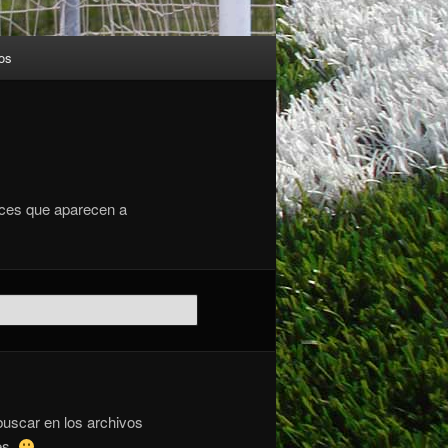
os
aces que aparecen a
buscar en los archivos
es.