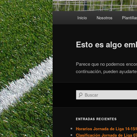
Menú
Inicio
Nosotros
Plantilla
principal
Esto es algo em
Parece que no podemos encont
continuación, pueden ayudarte
Buscar
ENTRADAS RECIENTES
Horarios Jornada de Liga 14-15/
Clasificación Jornada de Liga 07