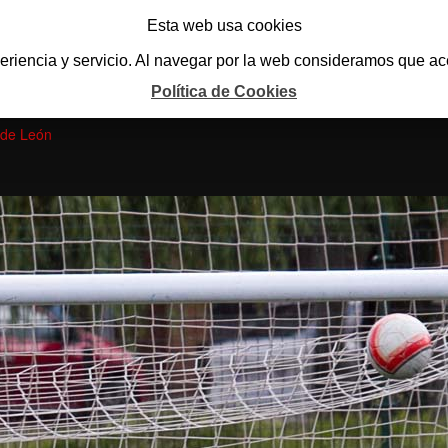
Esta web usa cookies
periencia y servicio. Al navegar por la web consideramos que ac
Política de Cookies
ENZO
e de León