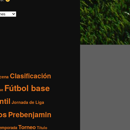
Clasificación
cena
Fútbol base
se
ntil
Jornada de Liga
os
Prebenjamin
Torneo
temporada
Título