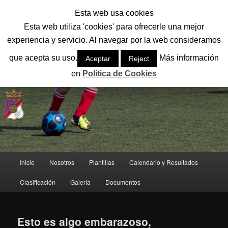
Ir
Ir
Esta web usa cookies
al
al
Busc
contenido
contenido
Esta web utiliza 'cookies' para ofrecerle una mejor
principal
secundario
experiencia y servicio. Al navegar por la web consideramos
CD SAN LORENZO
que acepta su uso.
Más información
Aceptar
Reject
El mejor equipo del fútbol base de León
en
Política de Cookies
Menú
Inicio
Nosotros
Plantillas
Calendario y Resultados
principal
Clasificación
Galería
Documentos
Esto es algo embarazoso,